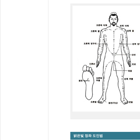
밝은빛 정좌 도인법