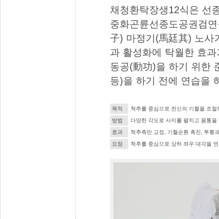
채청환탁장생12식은 선
중화곤륜선종도공권검연구
子) 마정기(馬廷其) 노
과 활성화에 탁월한 효과
동공(動功)을 하기 위한
등)을 하기 전에 연습을
목적
척추를 중심으로 전신의 기혈을 조절
방법
다양한 각도로 사지를 펼치고 몸통을 
효과
척추측만 교정, 기혈순환 촉진, 투통과
요점
척추를 중심으로 상하 좌우 대각을 연