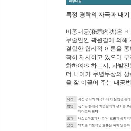
비종내공
특정 경락의 자극과 내기
비종내공(秘宗內功)은 비
무술인인 곽원갑에 의해
결합한 합리적 이론을 통
확히 제시하고 있으며 부
화하여야 하는지, 자발진
더 나아가 무념무상의 상
을 잘 이끌어 주는 내공
목적
특정 경락의 자극과 내기 운행을 통해
방법
동작을 통해서 기경팔맥의 운기를 촉
제하도록 한다.
효과
내장안마효과가 크다. 호흡의 통제력이
요점
억지로 의도적인 호흡을 하지 않도록 