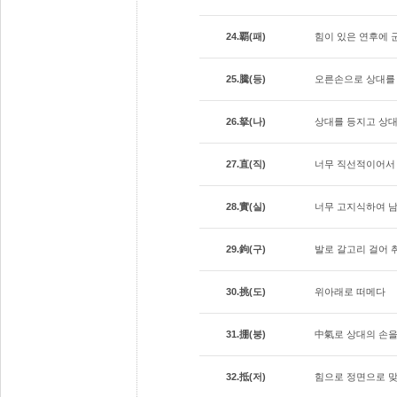
24.覇(패)
힘이 있은 연후에 
25.騰(등)
오른손으로 상대를 
26.拏(나)
상대를 등지고 상대
27.直(직)
너무 직선적이어서 
28.實(실)
너무 고지식하여 남
29.鉤(구)
발로 갈고리 걸어 
30.挑(도)
위아래로 떠메다
31.掤(붕)
中氣로 상대의 손을
32.抵(저)
힘으로 정면으로 