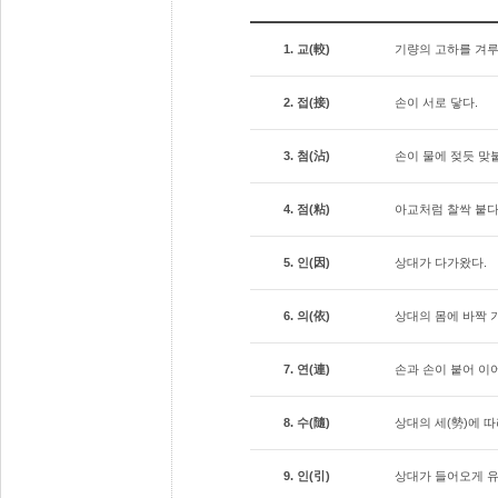
1. 교(較)
기량의 고하를 겨루
2. 접(接)
손이 서로 닿다.
3. 첨(沾)
손이 물에 젖듯 맞
4. 점(粘)
아교처럼 찰싹 붙다.
5. 인(因)
상대가 다가왔다.
6. 의(依)
상대의 몸에 바짝 
7. 연(連)
손과 손이 붙어 이
8. 수(隨)
상대의 세(勢)에 
9. 인(引)
상대가 들어오게 유