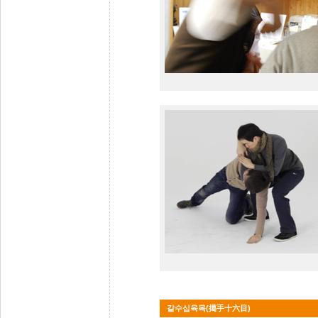
갈수십육목(擖手十六目)