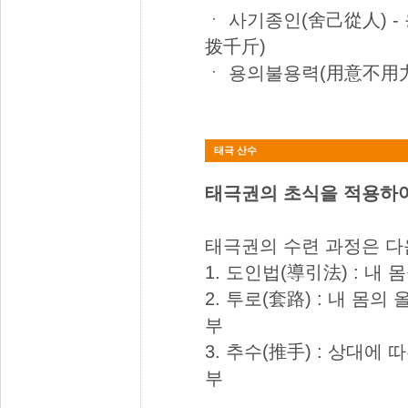
ㆍ 사기종인(舍己從人) 
拨千斤)
ㆍ 용의불용력(用意不用力)
태극 산수
태극권의 초식을 적용하여
태극권의 수련 과정은 다
1. 도인법(導引法) : 내
2. 투로(套路) : 내 몸
부
3. 추수(推手) : 상대에
부