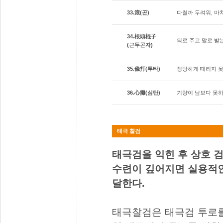
33.滾(곤)
다칠까 두려워, 마
34.根頭棍子
되로 주고 말로 받
(근두곤자)
35.偸打(투타)
정당하게 때리지 못
36.心攤(심탄)
기량이 남보다 못하
태극 찰검
태극검을 익힌 후 상호 
수련이 깊어지면 실용적인
달한다.
태극찰검은 태극검 투로를