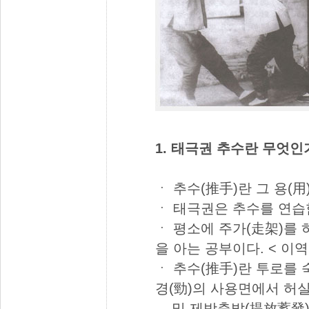
1. 태극권 추수란 무엇인
ㆍ 추수(推手)란 그 용(用
ㆍ 태극권은 추수를 연습함
ㆍ 평소에 주가(走架)를 
을 아는 공부이다. < 이역
ㆍ 추수(推手)란 투로를 
경(勁)의 사용면에서 허
및 제방축발(提放蓄發)의