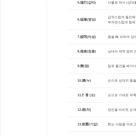
5.搕打(갑타)
사물로 쳐서 (상대
갑작스럽게 돌진해 
6.猛撞(맹당)
부자연스럽게 힘에 
7.躱閃(타섬)
몸을 빼 피하여 상
8.侵凌(침릉)
상대의 세력 범위 
9.摲(참)
칼로 물건을 베거나
10.摟(누)
손으로 상대의 몸을
11.扌冒 (모)
손으로 기대듯 부
12.搓(차)
양손을 비비듯 손
13.欺壓(기압)
欺는 사람을 어르고