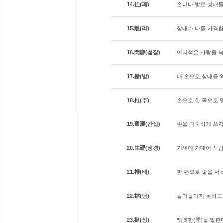
14.挂(괘)
손이나 발로 상대를
15.離(리)
상대가 나를 가격
16.閃賺(섬잠)
어리석은 사람을 
17.撥(발)
내 손으로 상대를 
18.推(추)
손으로 한 쪽으로 
19.艱澀(간삽)
손을 익숙하게 쓰지
20.生硬(생경)
기세에 기대어 사람
21.排(배)
한 편으로 줄을 서
22.擋(당)
끌어들이지 못하고
23.挺(정)
뻣뻣함(硬)을 말한