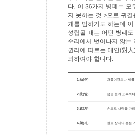
다. 이 36가지 병폐는 모
지 못하는 것 >으로 귀결
개를 범하기도 하는데 이
성립될 때는 어떤 병폐도
순리에서 벗어나지 않는 
권리에 따르는 대인(對人)
의하여야 합니다.
1.抽(추)
쳐들어갔으나 세를 
2.拔(발)
몸을 돌려 도주하
3.遮(차)
손으로 사람을 가리
4.架(가)
팔로 상대의 손을 