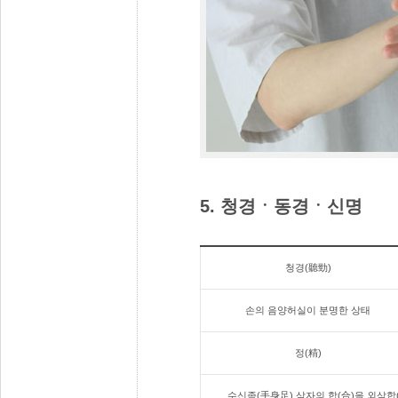
5. 청경ㆍ동경ㆍ신명
청경(聽勁)
손의 음양허실이 분명한 상태
정(精)
수신족(手身足) 삼자의 합(合)을 외삼합