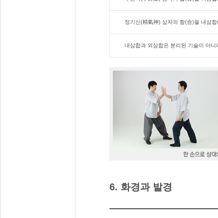
정기신(精氣神) 삼자의 함(合)을 내삼합
내삼합과 외삼합은 분리된 기술이 아니라
6. 화경과 발경