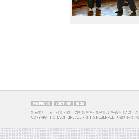
밝은빛 태극권ㅣ서울 서초구 방배동 814-7 보우빌딩 3/4층 대표: 엄기영 TEL:
COPYRIGHT(C)TAICHILIFE.ALL RIGHTS RESERVED. 사업자등록번호:1