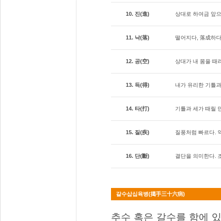
10. 진(進)
상대로 하여금 앞으
11. 낙(落)
떨어지다, 落成하다
12. 공(空)
상대가 내 몸을 때
13. 득(得)
내가 유리한 기틀과
14. 타(打)
기틀과 세가 때릴 
15. 질(疾)
질풍처럼 빠르다. 
16. 단(斷)
결단을 의미한다. 
갈수삽십육병(擖手三十六病)
추수 혹은 갈수를 함에 있